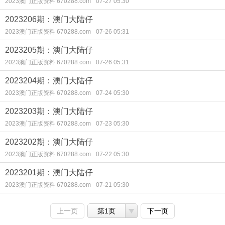
2023澳门正版资料 670288.com
07-27 05:30
2023206期：澳门大陆仔
2023澳门正版资料 670288.com
07-26 05:31
2023205期：澳门大陆仔
2023澳门正版资料 670288.com
07-26 05:31
2023204期：澳门大陆仔
2023澳门正版资料 670288.com
07-24 05:30
2023203期：澳门大陆仔
2023澳门正版资料 670288.com
07-23 05:30
2023202期：澳门大陆仔
2023澳门正版资料 670288.com
07-22 05:30
2023201期：澳门大陆仔
2023澳门正版资料 670288.com
07-21 05:30
上一页
第1页
下一页