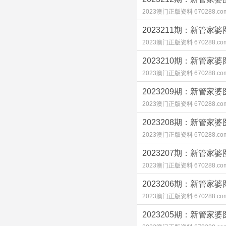
2023澳门正版资料 670288.co
2023211期：新管家婆
2023澳门正版资料 670288.co
2023210期：新管家婆
2023澳门正版资料 670288.co
2023209期：新管家婆
2023澳门正版资料 670288.co
2023208期：新管家婆
2023澳门正版资料 670288.co
2023207期：新管家婆
2023澳门正版资料 670288.co
2023206期：新管家婆
2023澳门正版资料 670288.co
2023205期：新管家婆