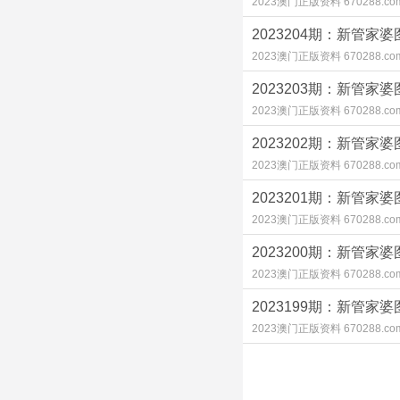
2023澳门正版资料 670288.co
2023204期：新管家婆
2023澳门正版资料 670288.co
2023203期：新管家婆
2023澳门正版资料 670288.co
2023202期：新管家婆
2023澳门正版资料 670288.co
2023201期：新管家婆
2023澳门正版资料 670288.co
2023200期：新管家婆
2023澳门正版资料 670288.co
2023199期：新管家婆
2023澳门正版资料 670288.co