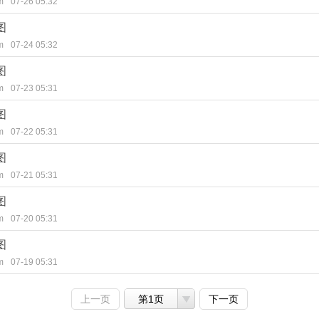
m
07-26 05:32
图
m
07-24 05:32
图
m
07-23 05:31
图
m
07-22 05:31
图
m
07-21 05:31
图
m
07-20 05:31
图
m
07-19 05:31
上一页
第1页
下一页